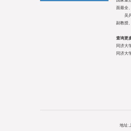
国家重
面最全
吴兵教
副教授
查询更
同济大
同济大
地址: