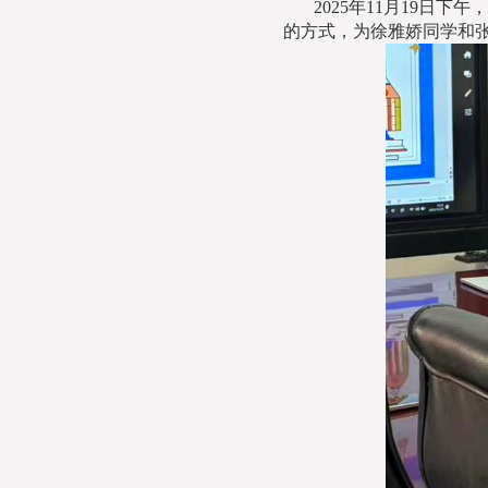
2025
年
11
月
19
日下午，
的方式，为徐雅娇同学和