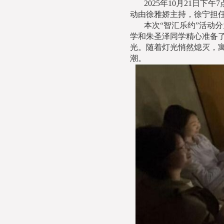
2025年10月21日
动由徐雅娇主持，徐宁担任
本次“智汇乐约”活动
学和朱圣泽同学精心准备
光。随着灯光悄然熄灭，
潮。