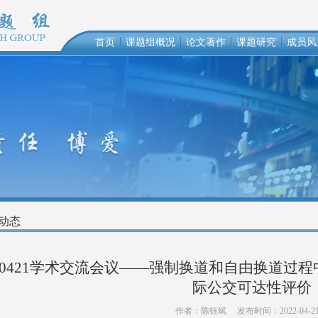
|
|
|
|
首页
课题组概况
论文著作
课题研究
成员风
动态
220421学术交流会议——强制换道和自由换道
际公交可达性评价
作者：陈钰斌
发布时间：2022-04-2