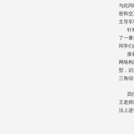
与此同
密和交
主导车
针
了一番
同学们
接
网络构
型，识
三角综
四
王老师
法上进